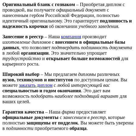
Оригинальный бланк с гознаком
– Приобретая диплом с
проводкой, вы получаете
официальный документ
с
нанесенным гербом Российской Федерации, полностью
идентичный оригинальному. Это гарантирует
подлинность и
надежность корочки
об окончании
учебного заведения
.
Занесение в реестр
– Наша
компания
производит
изготовление дипломов
с
внесением в официальные базы
данных
, что позволяет
подтвердить подлинность документа
в любой
организации
. Это значительно упрощает
трудоустройство
и
открывает больше возможностей
для
карьерного роста.
Широкий выбор
– Мы предлагаем
дипломы
различных
вузов, техникумов и институтов
по доступным ценам. Вы
можете
заказать диплом
с
любой интересующей вас
специальностью и годом окончания
. Это дает вам
возможность
подобрать наиболее подходящий вариант
для
ваших целей.
Гарантия качества
– Наша
фирма
предоставляет
официальные документы
с
занесением в реестр
, которые
полностью
защищены от подделок
. Вы можете быть уверены
в
подлинности
приобретаемого
образца
.