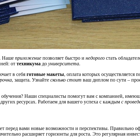
т. Наше
приложение
позволяет быстро и
недорого
стать обладате
вней: от
техникума
до
университета
.
ючает в себя
готовые макеты
, оплата которых осуществляется п
орочка
, защита. Узнайте
сколько стоит
ваш диплом по сути – про
обучения? Наши специалисты помогут вам с компанией, имею
других ресурсах. Работаем для вашего успеха с каждым
с прове
ет перед вами новые возможности и перспективы. Правильно о
начительно расширяет горизонты для роста. Это регулярная инве