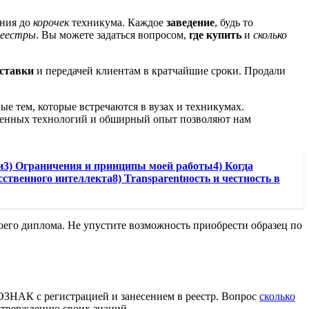
ния до
корочек
техникума. Каждое
заведение
, будь то
реестры
. Вы можете задаться вопросом,
где купить
и
сколько
ставки
и передачей клиентам в кратчайшие сроки. Продали
е тем, которые встречаются в вузах и техникумах.
менных технологий и обширный опыт позволяют нам
и3) Ограничения и принципы моей работы4) Когда
ственного интеллекта8) Transparentность и честность в
оего диплома. Не упустите возможность приобрести образец по
ЗНАК с регистрацией и занесением в реестр. Вопрос
сколько
дтверждению своих знаний.