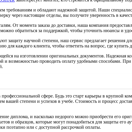
сем требованиям и обладают надежной защитой. Наши специали
верку через настоящие отделы, вы получите уверенность в каче
алям. От момента заказа до доставки, наша компания предоста
можно обратиться за поддержкой, чтобы уточнить нюансы и удо
ют защиту научной степени, наш сервис предлагает решения для 
ю для каждого клиента, чтобы ответить на вопрос, где купить 
щейся на изготовлении оригинальных документов. Надежная компа
итой и возможностью проводить оплату удобными способами. При
й.
в профессиональной сфере. Будь это старт карьеры в крупной к
вашей степени и успехов в учебе. Стоимость и процесс доставки
ение диплома, и насколько недорого можно приобрести его ориг
кетов и образцов, которые могут понадобиться для защиты его 
ки поэтапно или с доступной рассрочкой оплаты.