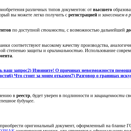
риобретения различных типов документов: от
высшего
образова
торый вы можете легко получить с
регистрацией
и
занесением в 
ентов
по доступной
стоимости
, с возможностью дальнейшей
до
нки соответствуют высокому качеству производства, аналогичны
ной степенью защиты и
оригинальностью
. Использование совре
мента
.
ть ваш запрос2) Извините! О причинах невозможности помощ
ти6) Что стоит за моим отказом7) Разговор о границах искус
плению в
реестр
, будет уверен в подлинности и
защищенности
св
успешное
будущее
.
приобрести оригинальный документ, оформленный на бланке ГО
 ГОЗНАК
заинтересует многих, кто стремится к официальному по