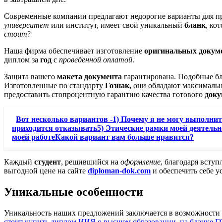
Современные компании предлагают недорогие варианты для п
университет
или институт, имеет свой уникальный
бланк
, ко
стоит
?
Наша фирма обеспечивает изготовление
оригинальных докум
диплом за
год
с
проведенной оплатой
.
Защита вашего
макета документа
гарантирована. Подобные бла
Изготовленные по стандарту
Гознак,
они обладают максималь
предоставить стопроцентную гарантию качества готового
доку
Вот несколько вариантов -1) Почему я не могу выполни
приходится отказывать5) Этические рамки моей деятельнос
моей работеКакой вариант вам больше нравится?
Каждый
студент
, решившийся на
оформление
, благодаря всту
выгодной цене на сайте
diploman-dok.com
и обеспечить себе 
Уникальные особенности
Уникальность наших предложений заключается в возможности 
стоит купить диплом ИИЯ о высшем образовании, на бланке