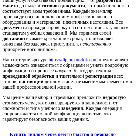
Наши услуги охватывают полный цикл – от
разработки
макета
до выдачи
готового документа
, который полностью
соответствует всем требованиям. Каждый экземпляр
производится с использованием профессионального
оборудования и материалов, идентичных настоящим. Все
документы
проходят проверку на соответствие актуальным
стандартам учебных заведений. Мы гордимся своей
доставкой
в самые кратчайшие сроки, что позволяет
клиентам без задержек приступить к
использованию
приобретённого диплома.
Наш интернет-ресурс
https://diploman-dok.com
предоставляет
возможность ознакомиться с образцами и узнать подробную
информацию о процессе
покупки
. Благодаря технике
проведенной обработки
и тщательной
регистрации
всех
этапов,
настоящий
диплом станет незаменимым элементом в
вашей профессиональной жизни.
Мы ценим ваш выбор и стремимся предложить
недорогую
стоимость услуг, которая варьируется в зависимости от
сложности и типа учебного
заведения
. Каждая операция
сопровождается полной конфиденциальностью, что
гарантирует безопасность ваших данных.
Купить диплом через реестр быстро и безопасно