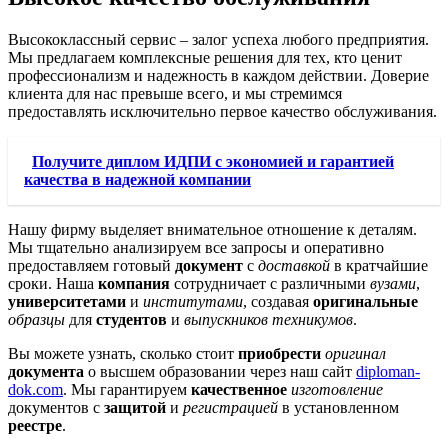
Высококлассный сервис – залог успеха любого предприятия.
Мы предлагаем комплексные решения для тех, кто ценит
профессионализм и надежность в каждом действии. Доверие
клиента для нас превыше всего, и мы стремимся
предоставлять исключительно первое качество обслуживания.
Получите диплом ИДПИ с экономией и гарантией
качества в надежной компании
Нашу фирму выделяет внимательное отношение к деталям.
Мы тщательно анализируем все запросы и оперативно
предоставляем готовый
документ
с
доставкой
в кратчайшие
сроки. Наша
компания
сотрудничает с различными
вузами
,
университетами
и
институтами
, создавая
оригинальные
образцы
для
студентов
и
выпускников техникумов
.
Вы можете узнать, сколько стоит
приобрести
оригинал
документа
о высшем образовании через наш сайт
diploman-
dok.com
. Мы гарантируем
качественное
изготовление
документов с
защитой
и
регистрацией
в установленном
реестре
.