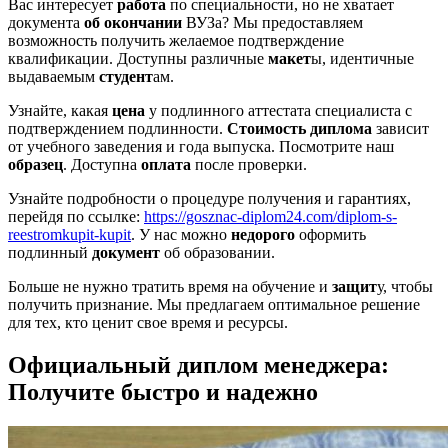
Вас интересует
работа
по специальности, но не хватает
документа
об окончании
ВУЗа? Мы предоставляем
возможность получить желаемое подтверждение
квалификации. Доступны различные
макет
ы, идентичные
выдаваемым
студент
ам.
Узнайте, какая
цена
у подлинного аттестата специалиста с
подтверждением подлинности.
Стоимость диплома
зависит
от учебного заведения и года выпуска. Посмотрите наш
образец
. Доступна
оплата
после проверки.
Узнайте подробности о процедуре получения и гарантиях,
перейдя по ссылке:
https://gosznac-diplom24.com/diplom-s-
reestromkupit-kupit
. У нас можно
недорого
оформить
подлинный
документ
об образовании.
Больше не нужно тратить время на обучение и
защит
у, чтобы
получить признание. Мы предлагаем оптимальное решение
для тех, кто ценит свое время и ресурсы.
Официальный диплом менеджера:
Получите быстро и надежно