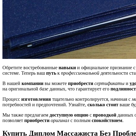
Обретите востребованные
навыки
и официальное признание с
системе. Теперь ваш
путь
к
профессиональной
деятельности ста
В нашей
компании
вы можете
приобрести
сертификаты
и
уд
на оригинальной
базе
данных, что гарантирует его
подлинност
Процесс
изготовления
тщательно контролируется, начиная с
м
потребностей и предпочтений. Узнайте,
сколько стоит
ваше бу
Мы также предлагаем
доступную опцию
с
проводкой
данных 
позволяет
приобрести
оригинал
с полным
спокойствием
.
Купить Диплом Массажиста Без Пробле