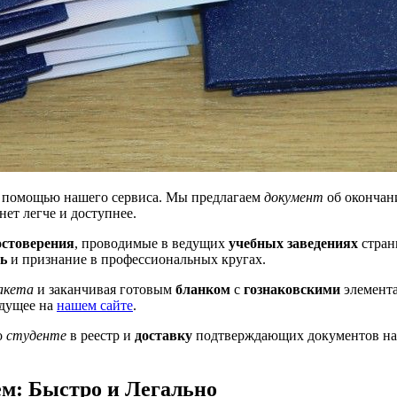
 помощью нашего сервиса. Мы предлагаем
документ
об окончан
нет легче и доступнее.
остоверения
, проводимые в ведущих
учебных заведениях
стран
ь
и признание в профессиональных кругах.
акета
и заканчивая готовым
бланком
с
гознаковскими
элемент
дущее на
нашем сайте
.
о
студенте
в реестр и
доставку
подтверждающих документов на
м: Быстро и Легально