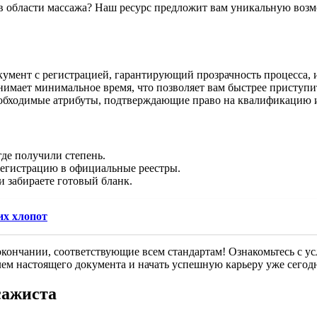
области массажа? Наш ресурс предложит вам уникальную возмо
умент с регистрацией, гарантирующий прозрачность процесса, и 
имает минимальное время, что позволяет вам быстрее приступи
обходимые атрибуты, подтверждающие право на квалификацию и
де получили степень.
регистрацию в официальные реестры.
и забираете готовый бланк.
их хлопот
 окончании, соответствующие всем стандартам! Ознакомьтесь с 
елем настоящего документа и начать успешную карьеру уже сегод
сажиста