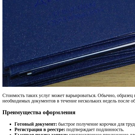
Стоимость таких услуг может варьироваться. Обычно, образец 
необходимых документов в течение нескольких недель после о
Преимущества оформления
Готовый документ:
быстрое получение корочки для труд
Регистрация в реестре:
подтверждает подлинность.
Быстрая подача заявки:
круглосуточное приложение дл