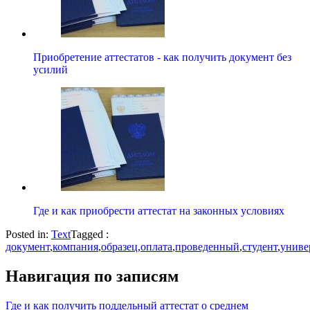
Приобретение аттестатов - как получить документ без
усилий
Где и как приобрести аттестат на законных условиях
Posted in:
Text
Tagged :
документ
,
компания
,
образец
,
оплата
,
проведенный
,
студент
,
униве
Навигация по записям
Где и как получить поддельный аттестат о среднем