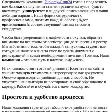
Специалисты компании
Diplomy-Grup24
готовы предложить
вам
бланки
о получении степени различных вузов, будь то
институт
,
университет
или другой вписывающийся в ваши
амбиции вариант. Наша фирма сотрудничает с
профессионалами, поэтому каждый образец будет
оригинальный
, соответствующий самым высоким
стандартам.
Чтобы быть уверенными в надёжности покупки, обратите
внимание на все этапы от регистрации до занесения в реестр.
Мы заботимся о том, чтобы каждый выпускник, студент или
сотрудник нашего клиента смог получить документ с
регистрацией и всеми необходимыми печатями Гознака. Наша
компания
– это ваш путь к
настоящему успеху
!
Итак, сколько стоит готовый диплом? Посетите наш сайт и
узнайте
точную стоимость
интересующего вас документа.
Оплата
производится удобным для вас способом. Не
упустите шанс выгодно инвестировать в своё образование и
карьеру. Работайте и обучайтесь с нами комфортно!
Простота и удобство процесса
Наша компания гарантирует абсолютное удобство и легкость
в получении документов об окончании учебы. Мы заботимся