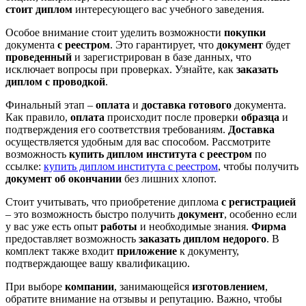
стоит диплом
интересующего вас учебного заведения.
Особое внимание стоит уделить возможности
покупки
документа
с реестром
. Это гарантирует, что
документ
будет
проведенный
и зарегистрирован в базе данных, что
исключает вопросы при проверках. Узнайте, как
заказать
диплом с проводкой
.
Финальный этап –
оплата
и
доставка
готового
документа.
Как правило,
оплата
происходит после проверки
образца
и
подтверждения его соответствия требованиям.
Доставка
осуществляется удобным для вас способом. Рассмотрите
возможность
купить диплом института с реестром
по
ссылке:
купить диплом института с реестром
, чтобы получить
документ об окончании
без лишних хлопот.
Стоит учитывать, что приобретение диплома
с регистрацией
– это возможность быстро получить
документ
, особенно если
у вас уже есть опыт
работы
и необходимые знания.
Фирма
предоставляет возможность
заказать диплом
недорого
. В
комплект также входит
приложение
к документу,
подтверждающее вашу квалификацию.
При выборе
компании
, занимающейся
изготовлением
,
обратите внимание на отзывы и репутацию. Важно, чтобы