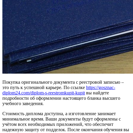
Покупка оригинального документа с реестровой записью –
это путь к успешной карьере. По ссылке
https://gosznac-
diplom24.com/diplom-s-reestromkupit-kupit
вы найдете
подробности об оформлении настоящего бланка высшего
учебного заведения.
Стоимость диплома доступна, а изготовление занимает
минимальное время. Ваши документы будут оформлены с
учётом всех необходимых приложений, что обеспечит
надежную защиту от подделок. После окончания обучения вы