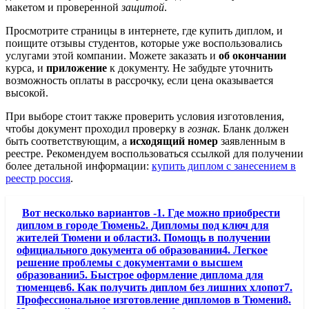
макетом и проверенной
защитой
.
Просмотрите страницы в интернете, где купить диплом, и
поищите отзывы студентов, которые уже воспользовались
услугами этой компании. Можете заказать и
об окончании
курса, и
приложение
к документу. Не забудьте уточнить
возможность оплаты в рассрочку, если цена оказывается
высокой.
При выборе стоит также проверить условия изготовления,
чтобы документ проходил проверку в
гознак
. Бланк должен
быть соответствующим, а
исходящий номер
заявленным в
реестре. Рекомендуем воспользоваться ссылкой для получении
более детальной информации:
купить диплом с занесением в
реестр россия
.
Вот несколько вариантов -1. Где можно приобрести
диплом в городе Тюмень2. Дипломы под ключ для
жителей Тюмени и области3. Помощь в получении
официального документа об образовании4. Легкое
решение проблемы с документами о высшем
образовании5. Быстрое оформление диплома для
тюменцев6. Как получить диплом без лишних хлопот7.
Профессиональное изготовление дипломов в Тюмени8.