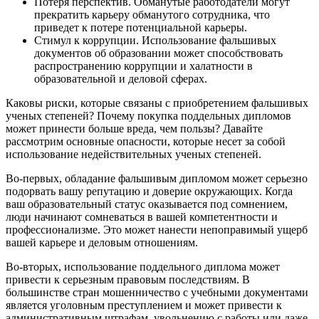
Потеря перспектив. Обманутые работодатели могут
прекратить карьеру обманутого сотрудника, что
приведет к потере потенциальной карьеры.
Стимул к коррупции. Использование фальшивых
документов об образовании может способствовать
распространению коррупции и халатности в
образовательной и деловой сферах.
Каковы риски, которые связаны с приобретением фальшивых
ученых степеней? Почему покупка поддельных дипломов
может принести больше вреда, чем пользы? Давайте
рассмотрим основные опасности, которые несет за собой
использование недействительных ученых степеней.
Во-первых, обладание фальшивым дипломом может серьезно
подорвать вашу репутацию и доверие окружающих. Когда
ваш образовательный статус оказывается под сомнением,
люди начинают сомневаться в вашей компетентности и
профессионализме. Это может нанести непоправимый ущерб
вашей карьере и деловым отношениям.
Во-вторых, использование поддельного диплома может
привести к серьезным правовым последствиям. В
большинстве стран мошенничество с учебными документами
является уголовным преступлением и может привести к
административным штрафам, увольнению с работы или даже