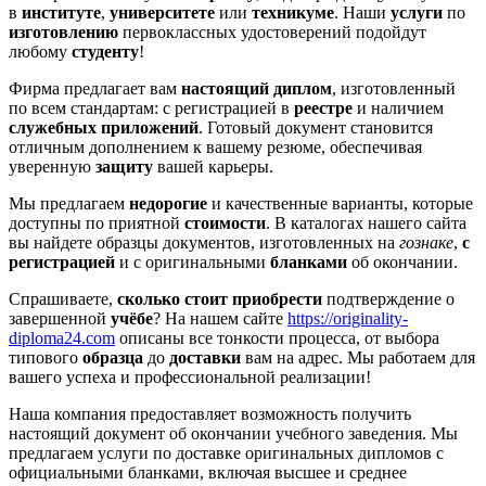
в
институте
,
университете
или
техникуме
. Наши
услуги
по
изготовлению
первоклассных удостоверений подойдут
любому
студенту
!
Фирма предлагает вам
настоящий
диплом
, изготовленный
по всем стандартам: с регистрацией в
реестре
и наличием
служебных приложений
. Готовый
документ
становится
отличным дополнением к вашему резюме, обеспечивая
уверенную
защиту
вашей карьеры.
Мы предлагаем
недорогие
и качественные варианты, которые
доступны по приятной
стоимости
. В каталогах нашего сайта
вы найдете образцы документов, изготовленных на
гознаке
,
с
регистрацией
и с оригинальными
бланками
об окончании.
Спрашиваете,
сколько стоит
приобрести
подтверждение о
завершенной
учёбе
? На нашем сайте
https://originality-
diploma24.com
описаны все тонкости процесса, от выбора
типового
образца
до
доставки
вам на адрес. Мы работаем для
вашего успеха и профессиональной реализации!
Наша компания предоставляет возможность получить
настоящий документ об окончании учебного заведения. Мы
предлагаем услуги по доставке оригинальных дипломов с
официальными бланками, включая высшее и среднее