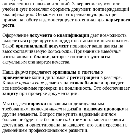
определенных навыков и знаний. Завершение курсов или
учебы в
вузе
позволяет оформить документ, подтверждающий
квалификацию. Он может сыграть решающую роль при
приеме на работу и демонстрирует потенциал для
карьерного
роста
.
Оформление
документа о квалификации
дает возможность
выделиться среди других кандидатов с аналогичным опытом.
Такой
оригинальный документ
повышает ваши шансы на
высокооплачиваемую
должность
. Признанные
заведения
изготавливают
бланки
, которые соответствуют всем
актуальным стандартам качества.
Наша
фирма
предлагает
оригиналы
и тщательно
проведенные
копии дипломов с
регистрацией
в
реестре
.
Каждое
приложение
делается на
гознак бланке
и проходит
все необходимые проверки на подлинность. Это обеспечивает
защиту
при проверке документации.
Мы создаем
корочки
по вашим индивидуальным
требованиям, включая
макет
и дизайн,
включая проводку
и
другие элементы. Вопрос где купить надежный диплом
больше не будет вас беспокоить. Стоимость нашего сервиса
доступная, и ориентирована на каждого, кто заинтересован в
дальнейшем профессиональном развитии.