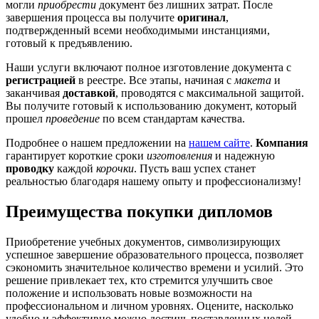
могли
приобрести
документ без лишних затрат. После
завершения процесса вы получите
оригинал
,
подтвержденный всеми необходимыми инстанциями,
готовый к предъявлению.
Наши услуги включают полное изготовление документа с
регистрацией
в реестре. Все этапы, начиная с
макета
и
заканчивая
доставкой
, проводятся с максимальной защитой.
Вы получите готовый к использованию документ, который
прошел
проведение
по всем стандартам качества.
Подробнее о нашем предложении на
нашем сайте
.
Компания
гарантирует короткие сроки
изготовления
и надежную
проводку
каждой
корочки
. Пусть ваш успех станет
реальностью благодаря нашему опыту и профессионализму!
Преимущества покупки дипломов
Приобретение учебных документов, символизирующих
успешное завершение образовательного процесса, позволяет
сэкономить значительное количество времени и усилий. Это
решение привлекает тех, кто стремится улучшить свое
положение и использовать новые возможности на
профессиональном и личном уровнях. Оцените, насколько
удобно и эффективно можно достичь поставленных целей.