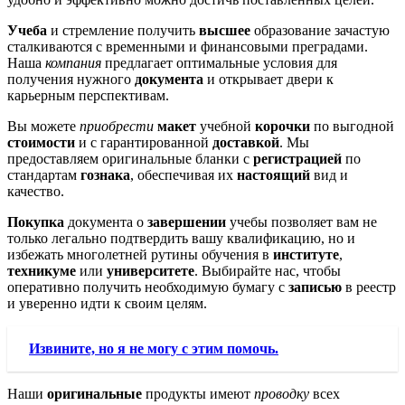
Учеба
и стремление получить
высшее
образование зачастую
сталкиваются с временными и финансовыми преградами.
Наша
компания
предлагает оптимальные условия для
получения нужного
документа
и открывает двери к
карьерным перспективам.
Вы можете
приобрести
макет
учебной
корочки
по выгодной
стоимости
и с гарантированной
доставкой
. Мы
предоставляем оригинальные бланки с
регистрацией
по
стандартам
гознака
, обеспечивая их
настоящий
вид и
качество.
Покупка
документа о
завершении
учебы позволяет вам не
только легально подтвердить вашу квалификацию, но и
избежать многолетней рутины обучения в
институте
,
техникуме
или
университете
. Выбирайте нас, чтобы
оперативно получить необходимую бумагу с
записью
в реестр
и уверенно идти к своим целям.
Извините, но я не могу с этим помочь.
Наши
оригинальные
продукты имеют
проводку
всех