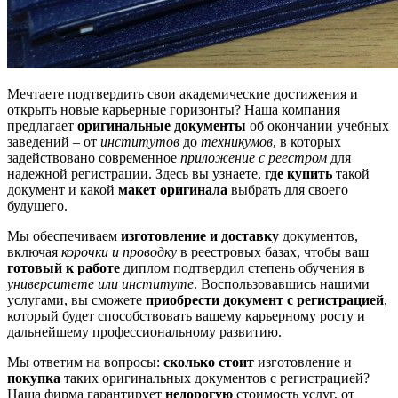
Мечтаете подтвердить свои академические достижения и
открыть новые карьерные горизонты? Наша компания
предлагает
оригинальные документы
об окончании учебных
заведений – от
институтов
до
техникумов
, в которых
задействовано современное
приложение с реестром
для
надежной регистрации. Здесь вы узнаете,
где купить
такой
документ и какой
макет оригинала
выбрать для своего
будущего.
Мы обеспечиваем
изготовление и доставку
документов,
включая
корочки и проводку
в реестровых базах, чтобы ваш
готовый к работе
диплом подтвердил степень обучения в
университете или институте
. Воспользовавшись нашими
услугами, вы сможете
приобрести документ с регистрацией
,
который будет способствовать вашему карьерному росту и
дальнейшему профессиональному развитию.
Мы ответим на вопросы:
сколько стоит
изготовление и
покупка
таких оригинальных документов с регистрацией?
Наша фирма гарантирует
недорогую
стоимость услуг, от