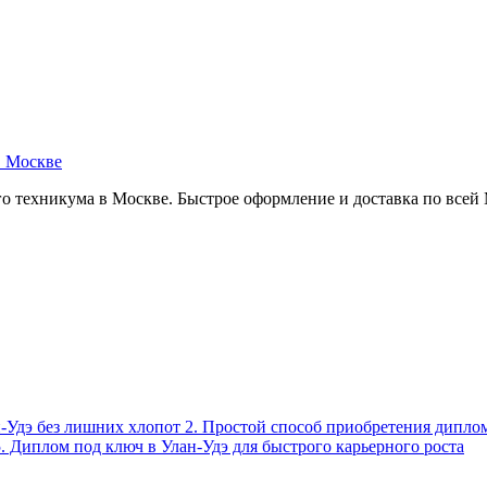
в Москве
о техникума в Москве. Быстрое оформление и доставка по всей
ан-Удэ без лишних хлопот 2. Простой способ приобретения дипл
5. Диплом под ключ в Улан-Удэ для быстрого карьерного роста