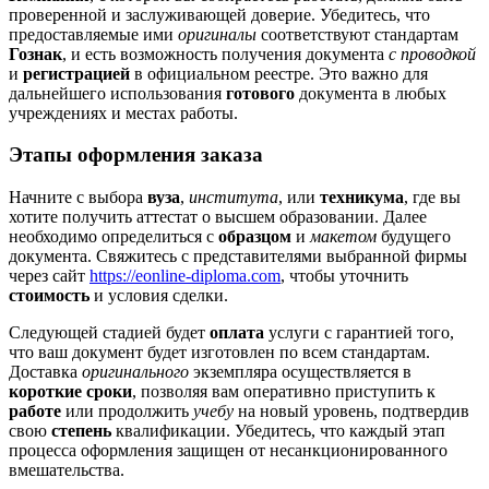
проверенной и заслуживающей доверие. Убедитесь, что
предоставляемые ими
оригиналы
соответствуют стандартам
Гознак
, и есть возможность получения документа
с проводкой
и
регистрацией
в официальном реестре. Это важно для
дальнейшего использования
готового
документа в любых
учреждениях и местах работы.
Этапы оформления заказа
Начните с выбора
вуза
,
института
, или
техникума
, где вы
хотите получить аттестат о высшем образовании. Далее
необходимо определиться с
образцом
и
макетом
будущего
документа. Свяжитесь с представителями выбранной фирмы
через сайт
https://eonline-diploma.com
, чтобы уточнить
стоимость
и условия сделки.
Следующей стадией будет
оплата
услуги с гарантией того,
что ваш документ будет изготовлен по всем стандартам.
Доставка
оригинального
экземпляра осуществляется в
короткие сроки
, позволяя вам оперативно приступить к
работе
или продолжить
учебу
на новый уровень, подтвердив
свою
степень
квалификации. Убедитесь, что каждый этап
процесса оформления защищен от несанкционированного
вмешательства.