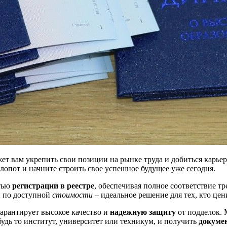
 вам укрепить свои позиции на рынке труда и добиться карьерн
опот и начните строить свое успешное будущее уже сегодня.
тью
регистрации в реестре
, обеспечивая полное соответствие 
я
по доступной
стоимости
– идеальное решение для тех, кто цен
арантирует высокое качество и
надежную защиту
от подделок.
будь то институт, университет или техникум, и получить
докуме