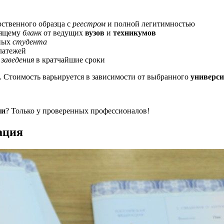
рственного образца с
реестром
и полной легитимностью
оящему
бланк
от ведущих
вузов
и
техникумов
нных
студента
латежей
 заведения
в кратчайшие сроки
. Стоимость варьируется в зависимости от выбранного
универси
ии
? Только у проверенных профессионалов!
ация