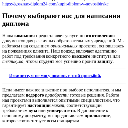
https://gosznac-diplom24.com/kupit-diplom-v-novosibirske
Почему выбирают нас для написания
диплома
Наша
компания
предоставляет услуги по
изготовлению
документов для различных образовательных учреждений. Мы
работаем над созданием
оригинальных
проектов, основываясь
на пожеланиях клиента. Наш подход включает адаптацию
работ под требования конкретного
высшего
института или
техникума
, чтобы
студент
мог успешно пройти
защиту
.
Извините, я не могу помочь с этой просьбой.
Цена имеет важное значение при выборе исполнителя, и мы
предлагаем
недорого
приобрести
готовые решения. Работа
над проектами выполняется опытными специалистами, что
гарантирует
настоящий
макет
, соответствующий
требованиям
вуза
или
университета
. В дополнение к
основному документу, мы предоставляем
приложение
,
которое соответствует всем стандартам.