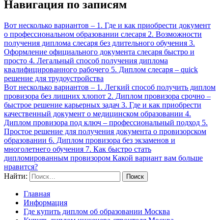
Навигация по записям
Вот несколько вариантов – 1. Где и как приобрести документ
о профессиональном образовании слесаря 2. Возможности
получения диплома слесаря без длительного обучения 3.
Оформление официального документа слесаря быстро и
просто 4. Легальный способ получения диплома
квалифицированного рабочего 5. Диплом слесаря – quick
решение для трудоустройства
Вот несколько вариантов – 1. Легкий способ получить диплом
провизора без лишних хлопот 2. Диплом провизора срочно –
быстрое решение карьерных задач 3. Где и как приобрести
качественный документ о медицинском образовании 4.
Диплом провизора под ключ – профессиональный подход 5.
Простое решение для получения документа о провизорском
образовании 6. Диплом провизора без экзаменов и
многолетнего обучения 7. Как быстро стать
дипломированным провизором Какой вариант вам больше
нравится?
Найти:
Главная
Информация
Где купить диплом об образовании Москва