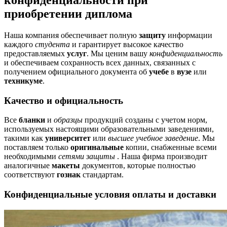
конфиденциальности при
приобретении диплома
Наша компания обеспечивает полную
защиту
информации
каждого
студента
и гарантирует высокое качество
предоставляемых
услуг
. Мы ценим вашу
конфиденциальность
и обеспечиваем сохранность всех данных, связанных с
получением официального документа об
учебе
в
вузе
или
техникуме
.
Качество и официальность
Все
бланки
и
образцы
продукций созданы с учетом норм,
используемых настоящими образовательными заведениями,
такими как
университет
или
высшее учебное заведение
. Мы
поставляем только
оригинальные
копии, снабженные всеми
необходимыми
сетями защиты
. Наша фирма производит
аналогичные
макеты
документов, которые полностью
соответствуют
гознак
стандартам.
Конфиденциальные условия оплаты и доставки