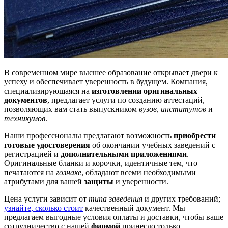
В современном мире высшее образование открывает двери к
успеху и обеспечивает уверенность в будущем. Компания,
специализирующаяся на
изготовлении оригинальных
документов
, предлагает услуги по созданию аттестаций,
позволяющих вам стать выпускником
вузов, институтов
и
техникумов
.
Наши профессионалы предлагают возможность
приобрести
готовые удостоверения
об окончании учебных заведений с
регистрацией и
дополнительными приложениями
.
Оригинальные бланки и корочки, идентичные тем, что
печатаются на
гознаке
, обладают всеми необходимыми
атрибутами для вашей
защиты
и уверенности.
Цена услуги зависит от
типа заведения
и других требований;
узнайте, сколько стоит
качественный документ. Мы
предлагаем выгодные условия оплаты и доставки, чтобы ваше
сотрудничество с нашей
фирмой
принесло только