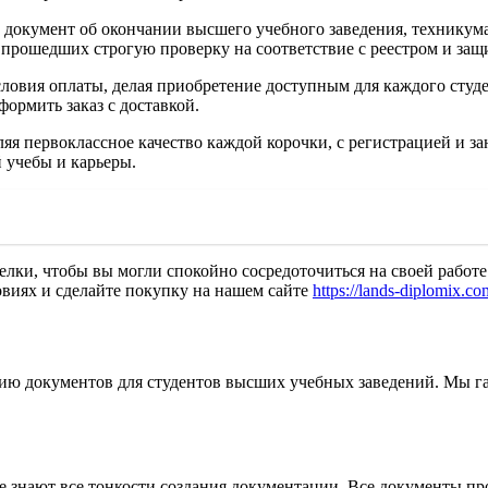
окумент об окончании высшего учебного заведения, техникума 
 прошедших строгую проверку на соответствие с реестром и защ
овия оплаты, делая приобретение доступным для каждого студен
ормить заказ с доставкой.
яя первоклассное качество каждой корочки, с регистрацией и з
 учебы и карьеры.
лки, чтобы вы могли спокойно сосредоточиться на своей работе
ловиях и сделайте покупку на нашем сайте
https://lands-diplomix.co
нию документов для студентов высших учебных заведений. Мы г
 знают все тонкости создания документации. Все документы пр