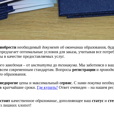
иобрести
необходимый
документ об окончании
образования, буд
 предлагает оптимальные условия для заказа, учитывая все пот
 в качестве предоставляемых услуг.
ого
заведения
– от
института
до
техникума
. Мы заботимся о ва
 всем современным стандартам. Вопросы
регистрации
и
проводк
го
образования.
недорогие
цены и максимальный
сервис
. С нами
покупка
необхо
 в кратчайшие сроки.
Где купить?
Ответ очевиден – на нашем рес
 стоит
качественное
образование
, дополняющее ваш
статус
и
сте
з лишних хлопот!