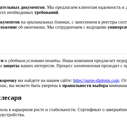
вательных документов
. Мы предлагаем клиентам надежность и
всех необходимых
требований
.
окументов
на
оригинальных бланках
, с занесением в реестры со
ложение
об окончании. Мы сотрудничаем с ведущими
универси
ти
и
удобным условиям оплаты
. Наша компания предлагает недо
и
защиты
ваших интересов. Процесс
изготовления
проходит с 
корочку
вы найдете на нашем сайте:
https://aurus-diploms.com
. О
у нас, вы можете быть уверены в
правильности выбора
компании
слесаря
ь в карьерном росте и стабильности. Сертификат о завершённо
оустройства.