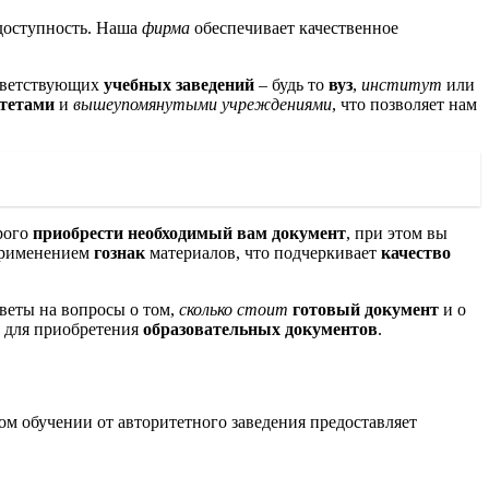
 доступность. Наша
фирма
обеспечивает качественное
ответствующих
учебных заведений
– будь то
вуз
,
институт
или
тетами
и
вышеупомянутыми учреждениями
, что позволяет нам
рого
приобрести необходимый вам документ
, при этом вы
применением
гознак
материалов, что подчеркивает
качество
тветы на вопросы о том,
сколько стоит
готовый документ
и о
для приобретения
образовательных документов
.
м обучении от авторитетного заведения предоставляет