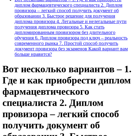
диплом фармацевтического специалиста 2. Диплом
провизора – легкий способ получить документ об
образовании 3. Быстрое решение для получения
диплома провизора 4. Легальные и нелегальные пути
получения диплома провизора 5. Как стать
дипломированным провизором без длительного
обучения 6. Диплом провизора под ключ – реальность
современного рынка 7. Простой способ получить
документ провизора без экзаменов Какой вариант вам
больше нравится?
Вот несколько вариантов – 1.
Где и как приобрести диплом
фармацевтического
специалиста 2. Диплом
провизора – легкий способ
получить документ об