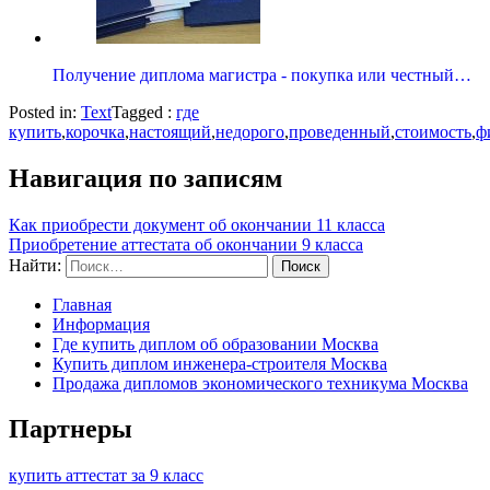
Получение диплома магистра - покупка или честный…
Posted in:
Text
Tagged :
где
купить
,
корочка
,
настоящий
,
недорого
,
проведенный
,
стоимость
,
ф
Навигация по записям
Как приобрести документ об окончании 11 класса
Приобретение аттестата об окончании 9 класса
Найти:
Главная
Информация
Где купить диплом об образовании Москва
Купить диплом инженера-строителя Москва
Продажа дипломов экономического техникума Москва
Партнеры
купить аттестат за 9 класс