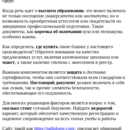
сфере.
Когда речь идет о
высшем образовании
, это может включать
не только посещение
университета
или
института
, но и
возможность приобретения аттестатов или свидетельств по
завершении профессиональной подготовки. Такие
документы, как
корочка об окончании
вуза
или
техникума
,
особенно важны.
Как определить,
где купить
такие бланки у настоящего
производителя? Обратите внимание на качество
предлагаемых услуг, включая
изготовление оригинала
или
макет
, а также наличие
степени
с занесением в реестр.
Важным компонентом является
защита
и
доставка
сертификатов, чтобы они соответствовали всем стандартам и
требованиям.
Настоящий документ
должен включать в себя
как
гознак
, так и прочие элементы безопасности,
обеспечивающие его подлинность.
Для многих решающим фактором является вопрос о том,
сколько стоит
готовый
документ
. Найдите
недорогой
вариант, который обеспечит качественную регистрацию и
надежное сопровождение на всех этапах
учебы
и работы.
Сайт, такой как
https://radiplomy.com/
, предлагает обширный