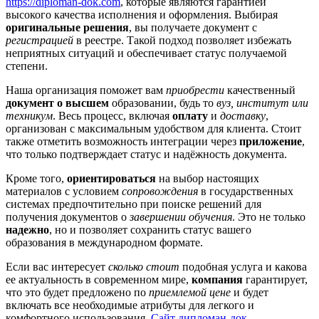
https://diploman-dok.com
, которые являются гарантией
высокого качества исполнения и оформления. Выбирая
оригинальные решения
, вы получаете документ с
регистрацией
в реестре. Такой подход позволяет избежать
неприятных ситуаций и обеспечивает статус получаемой
степени.
Наша организация поможет вам
приобрести
качественный
документ о высшем
образовании, будь то
вуз, институт или
техникум
. Весь процесс, включая
оплату
и
доставку
,
организован с максимальным удобством для клиента. Стоит
также отметить возможность интеграции через
приложение
,
что только подтверждает статус и надёжность документа.
Кроме того,
ориентироваться
на выбор настоящих
материалов с условием
сопровождения
в государственных
системах предпочтительно при поиске решений для
получения документов о
завершении обучения
. Это не только
надежно
, но и позволяет сохранить статус вашего
образования в международном формате.
Если вас интересует
сколько стоит
подобная услуга и какова
ее актуальность в современном мире,
компания
гарантирует,
что это будет предложено по
приемлемой цене
и будет
включать все необходимые атрибуты для легкого и
комфортного использования.
Сайт дипломан-док