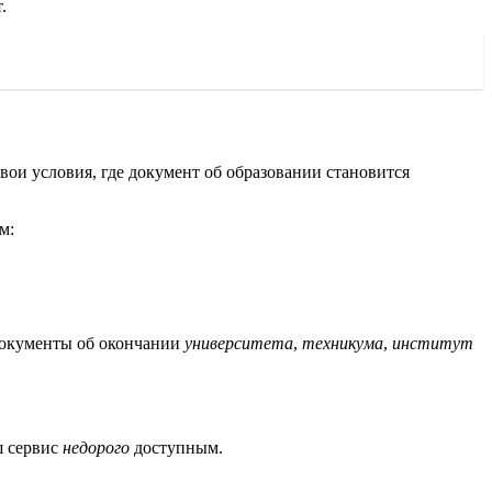
.
ои условия, где документ об образовании становится
м:
 документы об окончании
университета
,
техникума
,
институт
ш сервис
недорого
доступным.