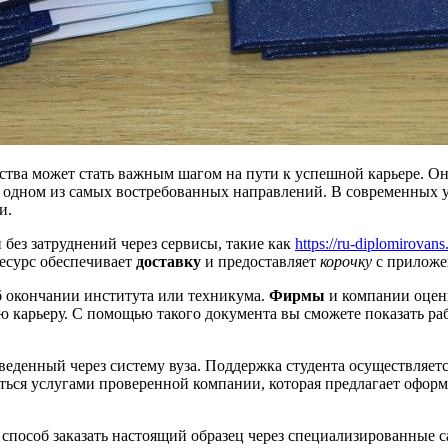
ства может стать важным шагом на пути к успешной карьере. О
в одном из самых востребованных направлений. В современных у
и.
без затруднений через сервисы, такие как
https://ru-diplomirov
есурс обеспечивает
доставку
и предоставляет
корочку
с приложе
об окончании института или техникума.
Фирмы
и компании оцени
 карьеру. С помощью такого документа вы сможете показать раб
веденный через систему вуза. Поддержка студента осуществляется
оваться услугами проверенной компании, которая предлагает оф
способ заказать настоящий образец через специализированные 