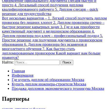
Оформление официального документа слесаря быстро и
просто 4. Легальный способ получения диплома
квалифицированного рабочего 5. Диплом слесаря – quick
решение для трудоустройства
Вот несколько вариантов – 1. Легкий способ получить диплом
провизора без лишних хлопот 2. Диплом провизора срочно –
быстрое решение карьерных задач 3. Где и как приобрести
качественный документ о медицинском образовании 4.
Диплом провизора под ключ – профессиональный подход 5.
Простое решение для получения документа о провизорском
образовании 6. Диплом провизора без экзаменов и
многолетнего обучения 7. Как быстро стать
дипломированным провизором Какой вариант вам больше
нравится?
Найти:
Главная
Информация
Где купить диплом об образовании Москва
Купить диплом инженера-строителя Москва
Продажа дипломов экономического техникума Москва
Партнеры