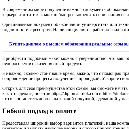
В современном мире получение важного документа об окончани
карьере и хотите как можно быстрее закрепить свои знания о
Оригинальный документ об окончании университета или технику
подлинности с реестром. Наши специалисты работают над изго
Купить диплом о высшем образовании реальные отзывы
Приобрести подобный макет можно с уверенностью, что ваш о
недорого купить качественный продукт.
Не важно, сколько стоит ваше время, важно, что с помощью п
сопровождение процесса получения с проводкой. Ускорьте сво
Открыв для себя преимущества этой схемы, вы сможете начать 
как это сделать, посетив https://diploman-dok.com и https://dip
что вы останетесь довольны каждой покупкой, сделанной у нас
Гибкий подход к оплате
Предоставляя широкий выбор вариантов платежей, наша компа
бюджетом и выбрать наиболее удобный способ приобритения до