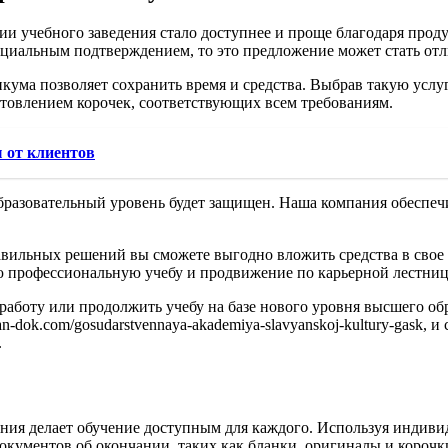
и учебного заведения стало доступнее и проще благодаря прод
фициальным подтверждением, то это предложение может стать от
ма позволяет сохранить время и средства. Выбрав такую услугу
товлением корочек, соответствующих всем требованиям.
 от клиентов
бразовательный уровень будет защищен. Наша компания обеспеч
равильных решений вы сможете выгодно вложить средства в сво
ю профессиональную учебу и продвижение по карьерной лестниц
работу или продолжить учебу на базе нового уровня высшего об
loman-dok.com/gosudarstvennaya-akademiya-slavyanskoj-kultury-gas
.
ния делает обучение доступным для каждого. Используя индиви
кументов об окончании, таких как бланки, оригиналы и корочк