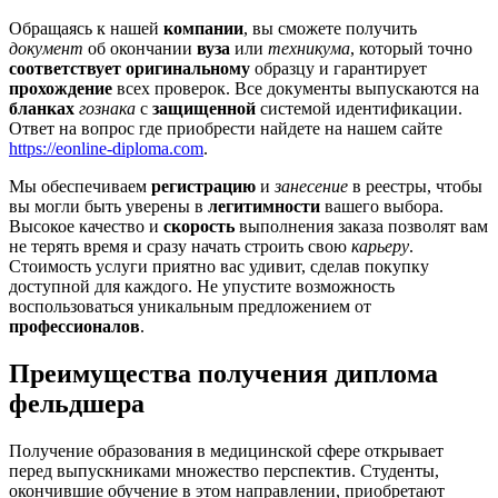
Обращаясь к нашей
компании
, вы сможете получить
документ
об окончании
вуза
или
техникума
, который точно
соответствует
оригинальному
образцу и гарантирует
прохождение
всех проверок. Все документы выпускаются на
бланках
гознака
с
защищенной
системой идентификации.
Ответ на вопрос где приобрести найдете на нашем сайте
https://eonline-diploma.com
.
Мы обеспечиваем
регистрацию
и
занесение
в реестры, чтобы
вы могли быть уверены в
легитимности
вашего выбора.
Высокое качество и
скорость
выполнения заказа позволят вам
не терять время и сразу начать строить свою
карьеру
.
Стоимость услуги приятно вас удивит, сделав покупку
доступной для каждого. Не упустите возможность
воспользоваться уникальным предложением от
профессионалов
.
Преимущества получения диплома
фельдшера
Получение образования в медицинской сфере открывает
перед выпускниками множество перспектив. Студенты,
окончившие обучение в этом направлении, приобретают