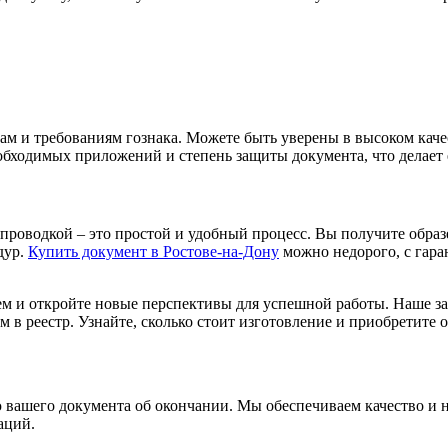
м и требованиям гознака. Можете быть уверены в высоком качес
обходимых приложений и степень защиты документа, что делает
с проводкой – это простой и удобный процесс. Вы получите обра
дур.
Купить документ в Ростове-на-Дону
можно недорого, с гаран
ием и откройте новые перспективы для успешной работы. Наше з
м в реестр. Узнайте, сколько стоит изготовление и приобретите
вашего документа об окончании. Мы обеспечиваем качество и на
аций.