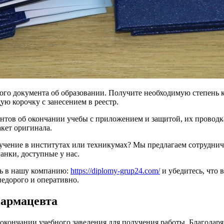
ого документа об образовании. Получите необходимую степень 
ю корочку с занесением в реестр.
тов об окончании учебы с приложением и защитой, их проводка
кет оригинала.
чение в институтах или техникумах? Мы предлагаем сотрудниче
анки, доступные у нас.
сь в нашу компанию:
https://diplomy-grup24.com/
и убедитесь, что 
недорого и оперативно.
фармацевта
окончании учебного заведения для получения работы. Благодар