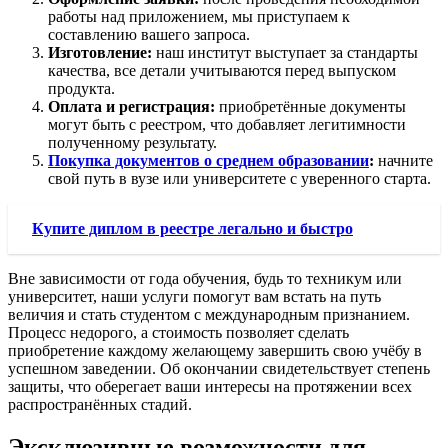
работы над приложением, мы приступаем к
составлению вашего запроса.
Изготовление:
наш институт выступает за стандарты
качества, все детали учитываются перед выпуском
продукта.
Оплата и регистрация:
приобретённые документы
могут быть с реестром, что добавляет легитимности
полученному результату.
Покупка документов о среднем образовании
:
начните
свой путь в вузе или университете с уверенного старта.
Купите диплом в реестре легально и быстро
Вне зависимости от года обучения, будь то техникум или
университет, наши услуги помогут вам встать на путь
величия и стать студентом с международным признанием.
Процесс недорого, а стоимость позволяет сделать
приобретение каждому желающему завершить свою учёбу в
успешном заведении. Об окончании свидетельствует степень
защиты, что оберегает ваши интересы на протяжении всех
распространённых стадий.
Эксклюзивные возможности для