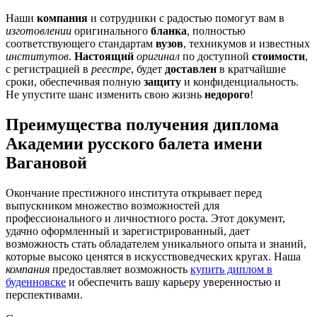
Наши
компания
и сотрудники с радостью помогут вам в
изготовлении
оригинального
бланка
, полностью
соответствующего стандартам
вузов
, техникумов и известных
институтов
.
Настоящий
оригинал
по доступной
стоимости
,
с регистрацией в
реестре
, будет
доставлен
в кратчайшие
сроки, обеспечивая полную
защиту
и конфиденциальность.
Не упустите шанс изменить свою жизнь
недорого
!
Преимущества получения диплома
Академии русского балета имени
Вагановой
Окончание престижного института открывает перед
выпускником множество возможностей для
профессионального и личностного роста. Этот документ,
удачно оформленный и зарегистрированный, дает
возможность стать обладателем уникального опыта и знаний,
которые высоко ценятся в искусствоведческих кругах. Наша
компания
предоставляет возможность
купить диплом в
буденновске
и обеспечить вашу карьеру уверенностью и
перспективами.