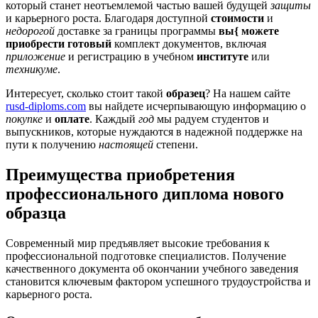
который станет неотъемлемой частью вашей будущей
защиты
и карьерного роста. Благодаря доступной
стоимости
и
недорогой
доставке за границы программы
вы{ можете
приобрести готовый
комплект документов, включая
приложение
и регистрацию в учебном
институте
или
техникуме
.
Интересует, сколько стоит такой
образец
? На нашем сайте
rusd-diploms.com
вы найдете исчерпывающую информацию о
покупке
и
оплате
. Каждый
год
мы радуем студентов и
выпускников, которые нуждаются в надежной поддержке на
пути к получению
настоящей
степени.
Преимущества приобретения
профессионального диплома нового
образца
Современный мир предъявляет высокие требования к
профессиональной подготовке специалистов. Получение
качественного документа об окончании учебного заведения
становится ключевым фактором успешного трудоустройства и
карьерного роста.