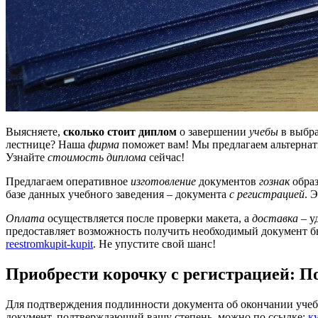
Выясняете,
сколько стоит диплом
о завершении
учебы
в выбр
лестнице? Наша
фирма
поможет вам! Мы предлагаем альтерна
Узнайте
стоимость диплома
сейчас!
Предлагаем оперативное
изготовление
документов
гознак
обра
базе данных учебного заведения – документа
с регистрацией
. 
Оплата
осуществляется после проверки макета, а
доставка
– у
предоставляет возможность получить необходимый документ б
reestromkupit-kupit
. Не упустите свой шанс!
Приобрести корочку с регистрацией: П
Для подтверждения подлинности документа об окончании учебно
документ, подтверждающий вашу степень, можно по ссылке:
к