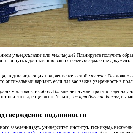
анном
университете
или
техникуме
? Планируете получить обр
тивный путь к достижению ваших целей: оформление документа
зца, подтверждающих получение желаемой
степени
. Возможно 
Это оптимальный вариант, если для вас важна уверенность в под
добным для вас способом. Больше нет нужды тратить годы на
уч
ыстро и конфиденциально. Узнать,
где приобрести диплом
, вы м
одтверждение подлинности
го заведения (вуз, университет, институт, техникум), необходи
упить подлинный диплом с занесением в реестр
. Это гарантируе