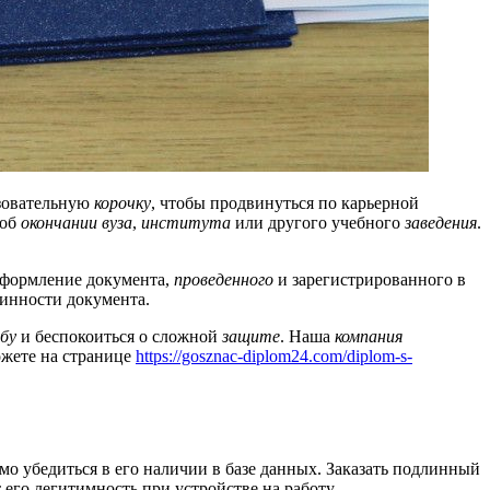
азовательную
корочку
, чтобы продвинуться по карьерной
 об
окончании
вуза
,
института
или другого учебного
заведения
.
оформление документа,
проведенного
и зарегистрированного в
линности документа.
ебу
и беспокоиться о сложной
защите
. Наша
компания
ожете на странице
https://gosznac-diplom24.com/diplom-s-
мо убедиться в его наличии в базе данных. Заказать подлинный
т его легитимность при устройстве на работу.