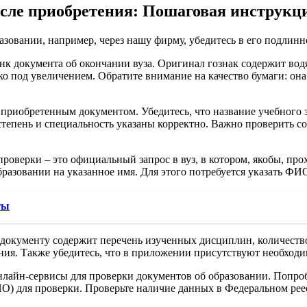
осле приобретения: Пошаговая инструкц
азовании, например, через нашу фирму, убедитесь в его подлин
к документа об окончании вуза. Оригинал гознак содержит вод
 под увеличением. Обратите внимание на качество бумаги: она
приобретенным документом. Убедитесь, что название учебного за
 степень и специальность указаны корректно. Важно проверить 
верки – это официальный запрос в вуз, в котором, якобы, прох
разовании на указанное имя. Для этого потребуется указать ФИО
ты
окументу содержит перечень изученных дисциплин, количество
ия. Также убедитесь, что в приложении присутствуют необходи
лайн-сервисы для проверки документов об образовании. Попроб
ИО) для проверки. Проверьте наличие данных в Федеральном рее