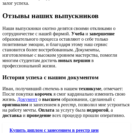
залог успеха.
Отзывы наших выпускников
Наши выпускники охотно делятся своими откликами о
сотрудничестве с нашей фирмой.
Учеба
и
завершение
образовательного процесса оставляют о себе только
позитивные эмоции, и благодаря этому наш сервис
становится более востребованным.
Документы
,
изготовленные с высоким уровнем мастерства, помогли
многим студентам достичь
новых вершин
в
профессиональной жизни.
История успеха с нашим документом
Иван, получивший
степень
в нашем
техникуме
, отмечает:
После покупки
корочек
я смог кардинально изменить свою
жизнь.
Документ
о
высшем
образовании, сделанный с
оригиналом
и занесением в
реестр
, позволил мне устроиться
на работу мечты.
Оплата
за услугу была
недорогой
, а
доставка
и
проведение
всех процедур прошли оперативно.
Купить диплом с занесением в реестр цен