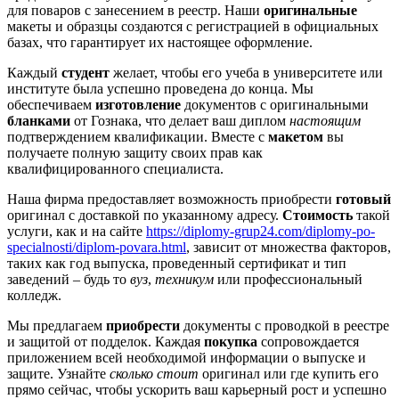
для поваров с занесением в реестр. Наши
оригинальные
макеты и образцы создаются с регистрацией в официальных
базах, что гарантирует их настоящее оформление.
Каждый
студент
желает, чтобы его учеба в университете или
институте была успешно проведена до конца. Мы
обеспечиваем
изготовление
документов с оригинальными
бланками
от Гознака, что делает ваш диплом
настоящим
подтверждением квалификации. Вместе с
макетом
вы
получаете полную защиту своих прав как
квалифицированного специалиста.
Наша фирма предоставляет возможность приобрести
готовый
оригинал с доставкой по указанному адресу.
Стоимость
такой
услуги, как и на сайте
https://diplomy-grup24.com/diplomy-po-
specialnosti/diplom-povara.html
, зависит от множества факторов,
таких как год выпуска, проведенный сертификат и тип
заведений – будь то
вуз
,
техникум
или профессиональный
колледж.
Мы предлагаем
приобрести
документы с проводкой в реестре
и защитой от подделок. Каждая
покупка
сопровождается
приложением всей необходимой информации о выпуске и
защите. Узнайте
сколько стоит
оригинал или где купить его
прямо сейчас, чтобы ускорить ваш карьерный рост и успешно